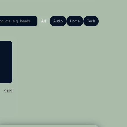
All
Audio
Home
Tech
$129