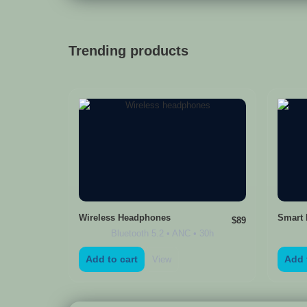
Trending products
Wireless Headphones
Smart
$89
Bluetooth 5.2 • ANC • 30h
Add to cart
Add 
View