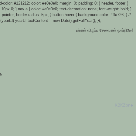
color: #121212; color: #e0e0e0; margin: 0; padding: 0; } header, footer {
 10px 0; } nav a { color: #e0e0e0; text-decoration: none; font-weight: bold; }
pointer; border-radius: 5px; } button:hover { background-color: #ffa726; } //
arEl) yearEl.textContent = new Date().getFullYear(); });
உங்கள் விருப்ப சேவைகள் ஒன்றிலே!
்.
KBKZone