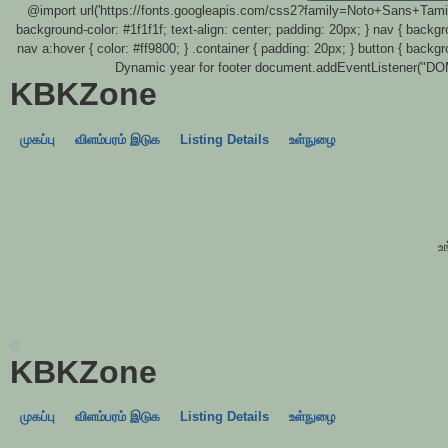
@import url('https://fonts.googleapis.com/css2?family=Noto+Sans+Tamil&di
background-color: #1f1f1f; text-align: center; padding: 20px; } nav { backgro
nav a:hover { color: #ff9800; } .container { padding: 20px; } button { backg
Dynamic year for footer document.addEventListener("DOMC
KBKZone
முகப்பு
விளம்பரம் இடுக
Listing Details
உள்நுழை
உ
©
KBKZone
முகப்பு
விளம்பரம் இடுக
Listing Details
உள்நுழை