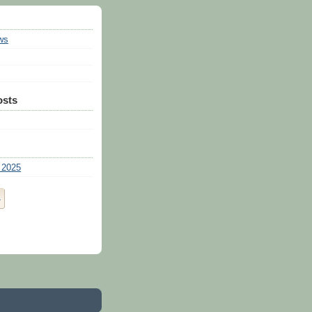
ws
osts
 2025