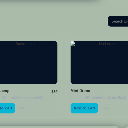
 Lamp
Mini Drone
$39
Dimmable • App control
4K camera • 25min flight
to cart
Add to cart
View
View