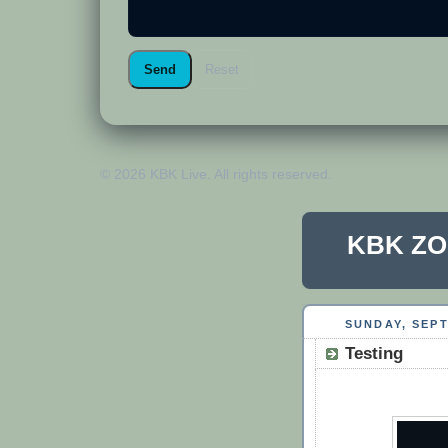
Send
Reset
©
2026
KBK Live. All rights reserved.
KBK Z
SUNDAY, SEPT
Testing