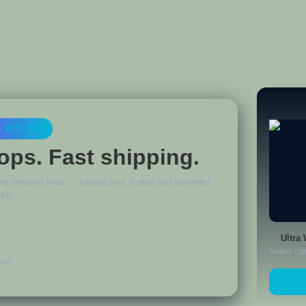
— 20% OFF
ops. Fast shipping.
d trending finds — handpicked, tested and delivered
kly.
Ultra
Noise can
ort