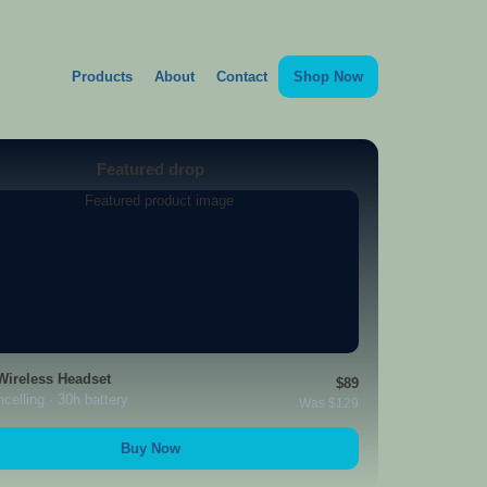
Products
About
Contact
Shop Now
Featured drop
 Wireless Headset
$89
celling · 30h battery
Was $129
Buy Now