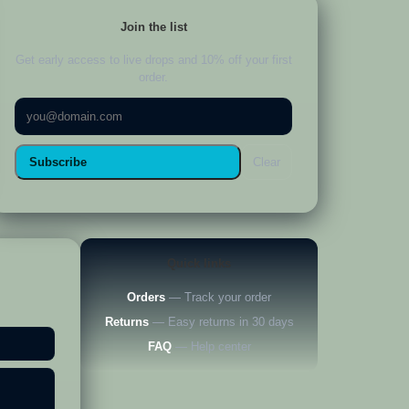
Join the list
Get early access to live drops and 10% off your first
order.
Subscribe
Clear
Quick links
Orders
— Track your order
Returns
— Easy returns in 30 days
FAQ
— Help center