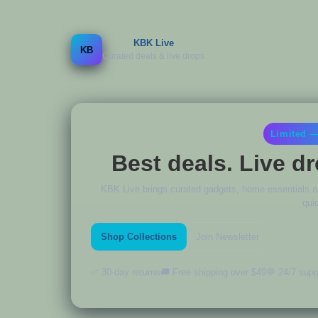
KBK Live
KB
Curated deals & live drops
Limited 
Best deals. Live dr
KBK Live brings curated gadgets, home essentials an
quic
Shop Collections
Join Newsletter
✅ 30-day returns
🚚 Free shipping over $49
💬 24/7 supp