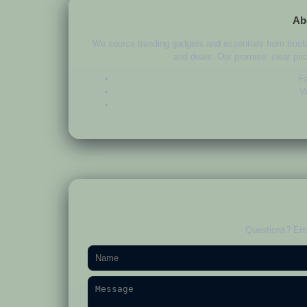
Ab
We source trending gadgets and essentials from trust
and deals. Our promise: clear pric
Fa
Ve
Questions? Em