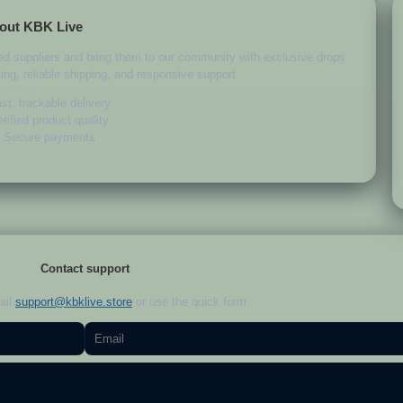
out KBK Live
ed suppliers and bring them to our community with exclusive drops
ing, reliable shipping, and responsive support.
st, trackable delivery
rified product quality
Secure payments
Contact support
ail
support@kbklive.store
or use the quick form.